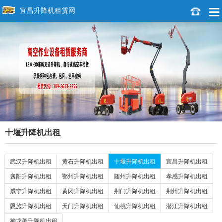
宜昌升降机租赁网
十堰升降机出租
武汉升降机出租
黄石升降机出租
十堰升降机出租
宜昌升降机出租
襄阳升降机出租
鄂州升降机出租
随州升降机出租
孝感升降机出租
咸宁升降机出租
黄冈升降机出租
荆门升降机出租
荆州升降机出租
恩施升降机出租
天门升降机出租
仙桃升降机出租
潜江升降机出租
神龙架升降机出租