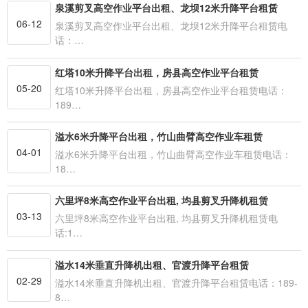
泉溪剪叉高空作业平台出租、龙坝12米升降平台租赁
06-12
泉溪剪叉高空作业平台出租、龙坝12米升降平台租赁电
话：…
红塔10米升降平台出租，房县高空作业平台租赁
05-20
红塔10米升降平台出租，房县高空作业平台租赁电话：
189…
溢水6米升降平台出租，竹山曲臂高空作业车租赁
04-01
溢水6米升降平台出租，竹山曲臂高空作业车租赁电话：
18…
六里坪8米高空作业平台出租, 均县剪叉升降机租赁
03-13
六里坪8米高空作业平台出租, 均县剪叉升降机租赁电
话:1…
溢水14米垂直升降机出租、官渡升降平台租赁
02-29
溢水14米垂直升降机出租、官渡升降平台租赁电话：189-
8…