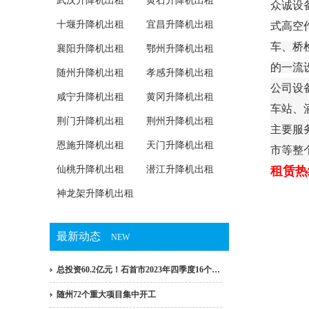
武汉升降机出租
黄石升降机出租
众诚设
十堰升降机出租
宜昌升降机出租
式高空
车、桥
襄阳升降机出租
鄂州升降机出租
的一流
随州升降机出租
孝感升降机出租
公司设
咸宁升降机出租
黄冈升降机出租
车站、
荆门升降机出租
荆州升降机出租
主要服
恩施升降机出租
天门升降机出租
市等整
仙桃升降机出租
潜江升降机出租
租赁热
神龙架升降机出租
最新动态
NEW
总投资60.2亿元！石首市2023年四季度16个…
随州72个重大项目集中开工