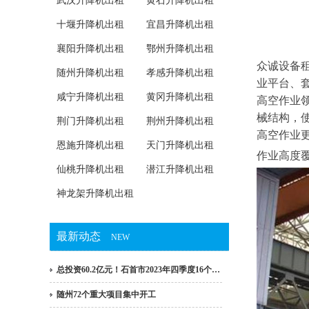
武汉升降机出租
黄石升降机出租
十堰升降机出租
宜昌升降机出租
襄阳升降机出租
鄂州升降机出租
众诚设备
随州升降机出租
孝感升降机出租
业平台、
咸宁升降机出租
黄冈升降机出租
高空作业
械结构，
荆门升降机出租
荆州升降机出租
高空作业
恩施升降机出租
天门升降机出租
作业高度覆
仙桃升降机出租
潜江升降机出租
神龙架升降机出租
最新动态
NEW
总投资60.2亿元！石首市2023年四季度16个…
随州72个重大项目集中开工